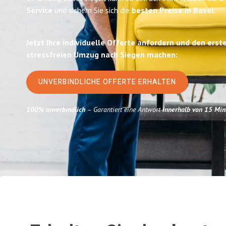
Service
und sichern Sie sich die
besten Preise in Basel
.
Jetzt Ihre individuelle Offerte anfordern und den erst
stressfreien Umzug nach Siegen machen:
UNVERBINDLICHE OFFERTE ERHALTEN
100% unverbindlich
– Garantiert eine Antwort
innerhalb von 15 Min