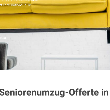
tzt Ihre individuelle
uten
.
 Seniorenumzug-Offerte
in