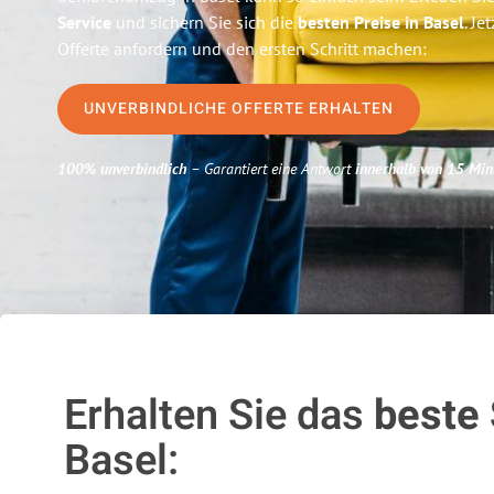
Service
und sichern Sie sich die
besten Preise in Basel
. Je
Offerte anfordern und den ersten Schritt machen:
UNVERBINDLICHE OFFERTE ERHALTEN
100% unverbindlich
– Garantiert eine Antwort
innerhalb von 15 Min
Erhalten Sie das
beste
Basel: