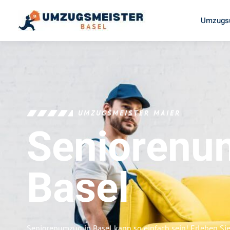
Umzugsu
UMZUGSMEISTER MAIER
Seniorenu
Basel
Seniorenumzug in Basel kann so einfach sein! Erleben Si