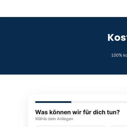
Kos
100% ko