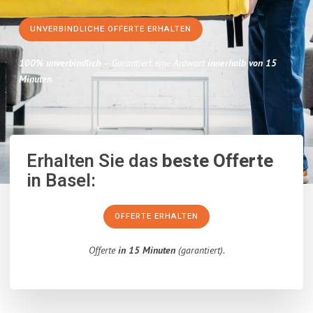
UNVERBINDLICHE OFFERTE ERHALTEN
100% unverbindlich
– Garantiert eine Antwort
innerhalb von 15
Minuten
.
Erhalten Sie das
beste Offerte
in Basel:
OFFERTE ERHALTEN
Offerte
in 15 Minuten
(garantiert).