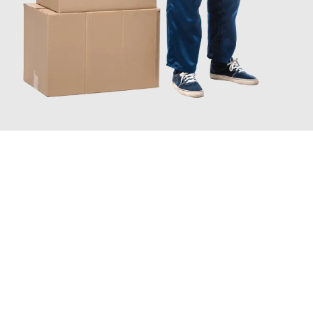
JETZT ANFRAGEN
Erleben Sie mit Umzugsmeister Maier Basel, wie
einfach und
stressfrei Ihr Umzug Basel Bergisch Gladbach
sein kann. Unser
Expertenteam steht bereit, um Ihnen einen reibungslosen
Übergang in Ihr neues Zuhause zu garantieren.