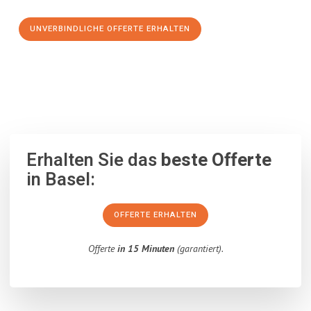
UNVERBINDLICHE OFFERTE ERHALTEN
100% unverbindlich
– Garantiert eine Antwort
innerhalb von 15
Minuten
.
Erhalten Sie das
beste Offerte
in Basel:
OFFERTE ERHALTEN
Offerte
in 15 Minuten
(garantiert).