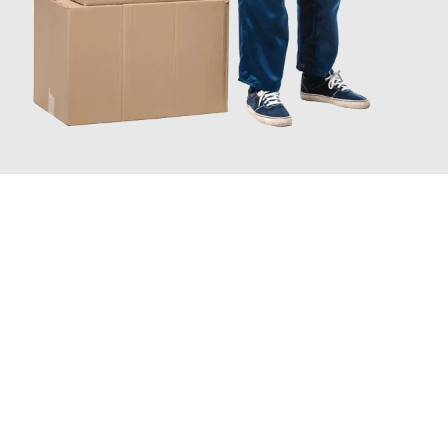
JETZT ANFRAGEN
Erleben Sie mit Umzugsmeister Maier Basel, wie
einfach und
stressfrei Ihr Umzug Basel Braunschweig
sein kann. Unser
Expertenteam steht bereit, um Ihnen einen reibungslosen
Übergang in Ihr neues Zuhause zu garantieren.