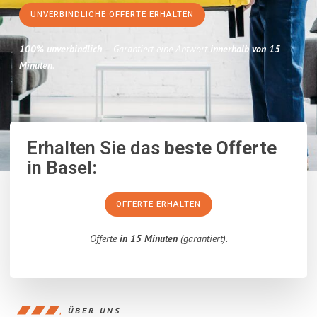
UNVERBINDLICHE OFFERTE ERHALTEN
100% unverbindlich
– Garantiert eine Antwort
innerhalb von 15
Minuten
.
Erhalten Sie das
beste Offerte
in Basel:
OFFERTE ERHALTEN
Offerte
in 15 Minuten
(garantiert).
ÜBER UNS