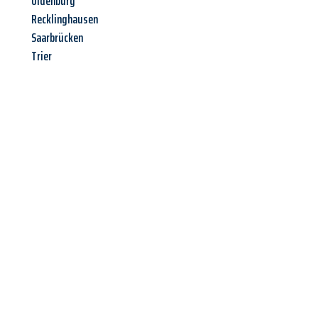
Oldenburg
Recklinghausen
Saarbrücken
Trier
Jetzt anfragen &
Offerte mit
Best-Preis
erhalten!
Schicken Sie uns jetzt Ihre unverbindliche Anfrage und sichern
Sie sich Ihre
individuelle Umzugsofferte für Ihr Anliegen in
Basel
zum Best-Preis!
Nutzen Sie die Gelegenheit für einen
stressfreien Umzug
mit
maximalem Komfort: