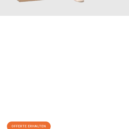
JETZT ANFRAGEN
Erleben Sie mit Umzugsmeister Maier Basel, wie
einfach und
stressfrei Ihr Umzug Basel Leipzig
sein kann. Unser
Expertenteam steht bereit, um Ihnen einen reibungslosen
Übergang in Ihr neues Zuhause zu garantieren.
Jetzt
unverbindliche Offerte
erhalten & 100
CHF sparen:
OFFERTE ERHALTEN
+41615882667