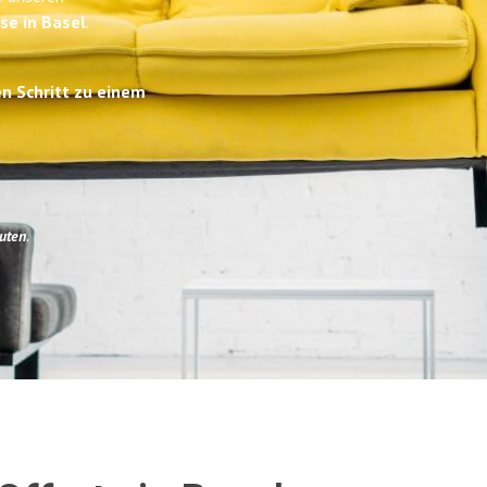
se in Basel
.
en Schritt zu einem
uten
.