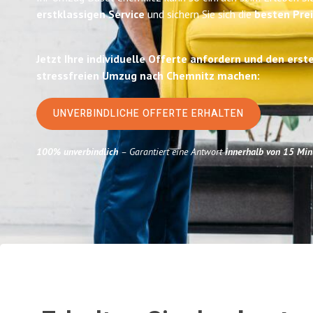
erstklassigen Service
und sichern Sie sich die
besten Prei
Jetzt Ihre individuelle Offerte anfordern und den erst
stressfreien Umzug nach Chemnitz machen:
UNVERBINDLICHE OFFERTE ERHALTEN
100% unverbindlich
– Garantiert eine Antwort
innerhalb von 15 Min