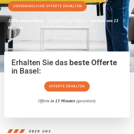
UNVERBINDLICHE OFFERTE ERHALTEN
100% unverbindlich
– Garantiert eine Antwort
innerhalb von 15
Minuten
.
Erhalten Sie das
beste Offerte
in Basel:
OFFERTE ERHALTEN
Offerte
in 15 Minuten
(garantiert).
ÜBER UNS