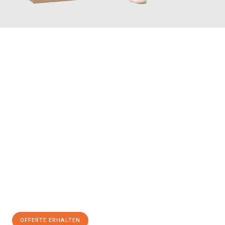
JETZT ANFRAGEN
Erleben Sie mit Umzugsmeister Maier Basel, wie
einfach und
stressfrei Ihr Umzug Basel Krefeld
sein kann. Unser
Expertenteam steht bereit, um Ihnen einen reibungslosen
Übergang in Ihr neues Zuhause zu garantieren.
Jetzt
unverbindliche Offerte
erhalten & 100
CHF sparen:
OFFERTE ERHALTEN
+41615882667