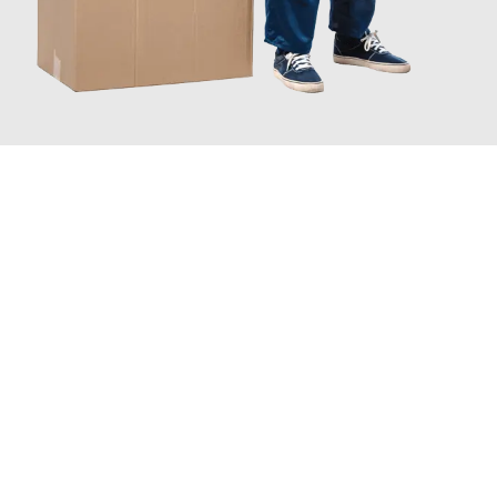
JETZT ANFRAGEN
Erleben Sie mit Umzugsmeister Maier Basel, wie
einfach und
stressfrei Ihr Umzug Basel Heidelberg
sein kann. Unser
Expertenteam steht bereit, um Ihnen einen reibungslosen
Übergang in Ihr neues Zuhause zu garantieren.
Jetzt
unverbindliche Offerte
erhalten & 100