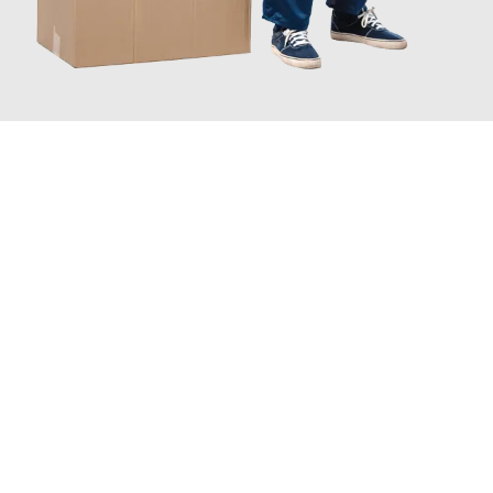
JETZT ANFRAGEN
Erleben Sie mit Umzugsmeister Maier Basel, wie
einfach und
stressfrei Ihr Umzug Basel Salzgitter
sein kann. Unser
Expertenteam steht bereit, um Ihnen einen reibungslosen
Übergang in Ihr neues Zuhause zu garantieren.
Jetzt
unverbindliche Offerte
erhalten & 100
CHF sparen: