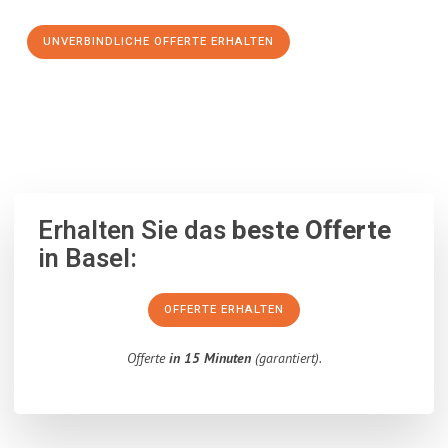
UNVERBINDLICHE OFFERTE ERHALTEN
100% unverbindlich
– Garantiert eine Antwort
innerhalb von 15
Minuten
.
Erhalten Sie das
beste Offerte
in Basel:
OFFERTE ERHALTEN
Offerte
in 15 Minuten
(garantiert).