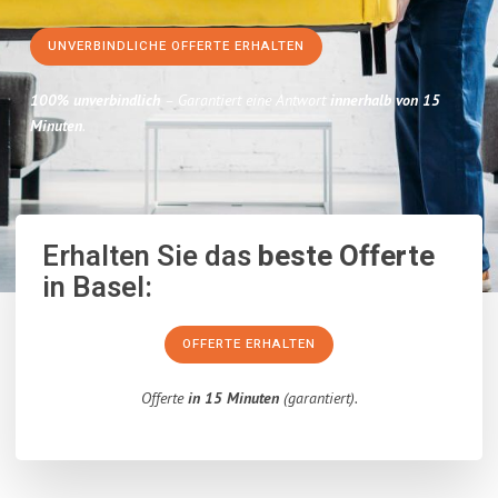
UNVERBINDLICHE OFFERTE ERHALTEN
100% unverbindlich
– Garantiert eine Antwort
innerhalb von 15
Minuten
.
Erhalten Sie das
beste Offerte
in Basel:
OFFERTE ERHALTEN
Offerte
in 15 Minuten
(garantiert).