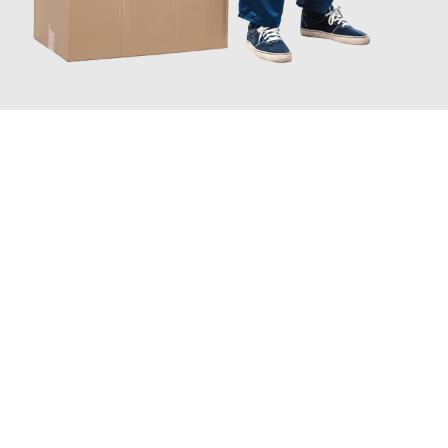
JETZT ANFRAGEN
Erleben Sie mit Umzugsmeister Maier Basel, wie
einfach und
stressfrei Ihr Umzug Basel Augsburg
sein kann. Unser
Expertenteam steht bereit, um Ihnen einen reibungslosen
Übergang in Ihr neues Zuhause zu garantieren.
Jetzt
unverbindliche Offerte
erhalten & 100
CHF sparen: