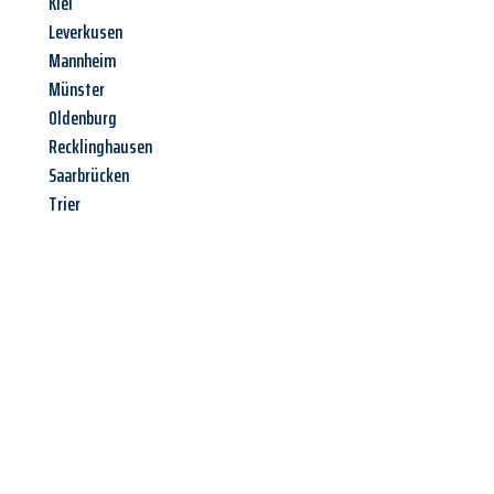
Kiel
Leverkusen
Mannheim
Münster
Oldenburg
Recklinghausen
Saarbrücken
Trier
Jetzt anfragen &
Offerte mit
Best-Preis
erhalten!
Schicken Sie uns jetzt Ihre unverbindliche Anfrage und sichern