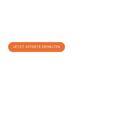
Sie sich Ihre
individuelle Umzugsofferte für Ihr Anliegen in
Basel
zum Best-Preis!
Nutzen Sie die Gelegenheit für einen
stressfreien Umzug
mit
maximalem Komfort:
JETZT OFFERTE ERHALTEN