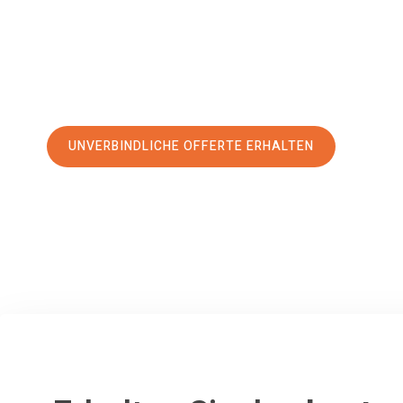
erstklassigen Service
und sichern Sie sich die
besten Prei
Jetzt Ihre individuelle Offerte anfordern und den erst
stressfreien Umzug nach Terrassa machen:
UNVERBINDLICHE OFFERTE ERHALTEN
100% unverbindlich
– Garantiert eine Antwort
innerhalb von 15 Min