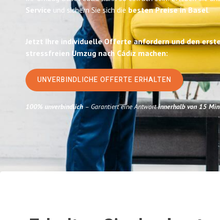
Service
und sichern Sie sich die
besten Preise in Basel
.
Jetzt Ihre individuelle Offerte anfordern und den erst
stressfreien Umzug nach Cádiz machen:
UNVERBINDLICHE OFFERTE ERHALTEN
100% unverbindlich
– Garantiert eine Antwort
innerhalb von 15 Min