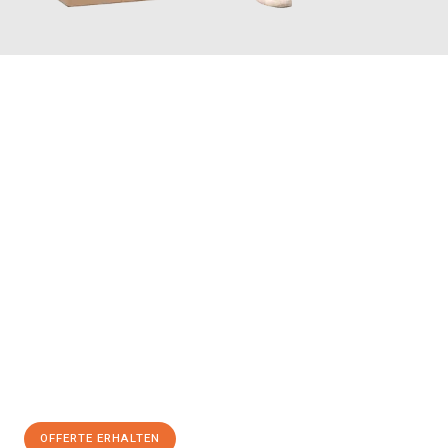
JETZT ANFRAGEN
Erleben Sie mit Umzugsmeister Maier Basel, wie
einfach und
stressfrei Ihr Umzug Basel Getafe
sein kann. Unser
Expertenteam steht bereit, um Ihnen einen reibungslosen
Übergang in Ihr neues Zuhause zu garantieren.
Jetzt
unverbindliche Offerte
erhalten & 100
CHF sparen:
OFFERTE ERHALTEN
+41615882667