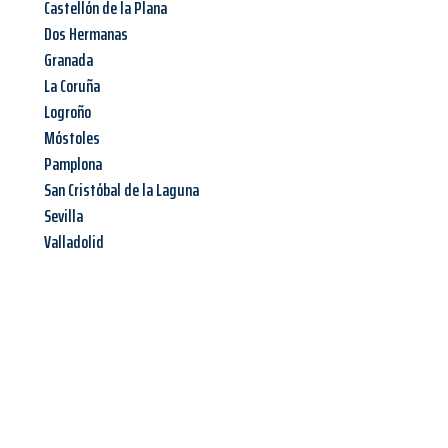
Castellón de la Plana
Dos Hermanas
Granada
La Coruña
Logroño
Móstoles
Pamplona
San Cristóbal de la Laguna
Sevilla
Valladolid
Jetzt anfragen &
Offerte mit
Best-Preis
erhalten!