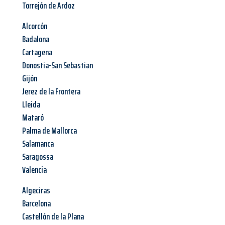
Torrejón de Ardoz
Alcorcón
Badalona
Cartagena
Donostia-San Sebastian
Gijón
Jerez de la Frontera
Lleida
Mataró
Palma de Mallorca
Salamanca
Saragossa
Valencia
Algeciras
Barcelona
Castellón de la Plana