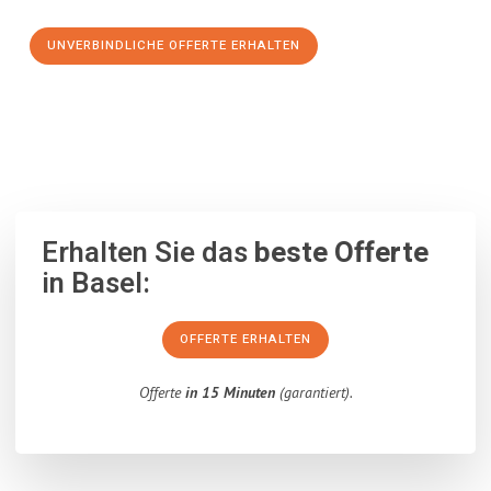
UNVERBINDLICHE OFFERTE ERHALTEN
100% unverbindlich
– Garantiert eine Antwort
innerhalb von 15
Minuten
.
Erhalten Sie das
beste Offerte
in Basel:
OFFERTE ERHALTEN
Offerte
in 15 Minuten
(garantiert).