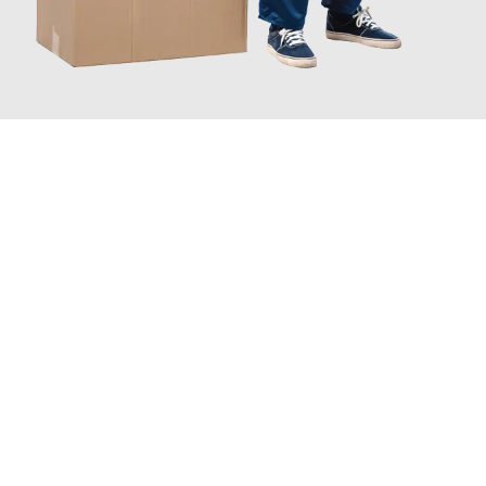
JETZT ANFRAGEN
Erleben Sie mit Umzugsmeister Maier Basel, wie
einfach und
stressfrei Ihr Umzug Basel Albacete
sein kann. Unser
Expertenteam steht bereit, um Ihnen einen reibungslosen
Übergang in Ihr neues Zuhause zu garantieren.
Jetzt
unverbindliche Offerte
erhalten & 100
CHF sparen: