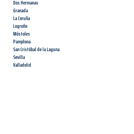
Dos Hermanas
Granada
La Coruña
Logroño
Móstoles
Pamplona
San Cristóbal de la Laguna
Sevilla
Valladolid
Jetzt anfragen &
Offerte mit
Best-Preis
erhalten!