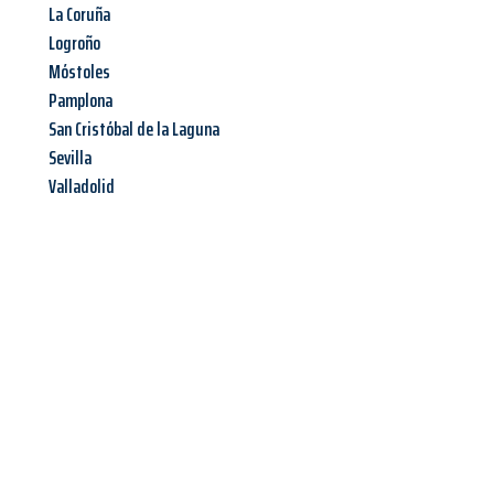
La Coruña
Logroño
Móstoles
Pamplona
San Cristóbal de la Laguna
Sevilla
Valladolid
Jetzt anfragen &
Offerte mit
Best-Preis
erhalten!
Schicken Sie uns jetzt Ihre unverbindliche Anfrage und sichern
Sie sich Ihre
individuelle Umzugsofferte für Ihr Anliegen in