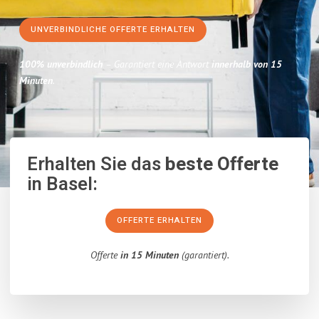
UNVERBINDLICHE OFFERTE ERHALTEN
100% unverbindlich
– Garantiert eine Antwort
innerhalb von 15
Minuten
.
Erhalten Sie das
beste Offerte
in Basel:
OFFERTE ERHALTEN
Offerte
in 15 Minuten
(garantiert).