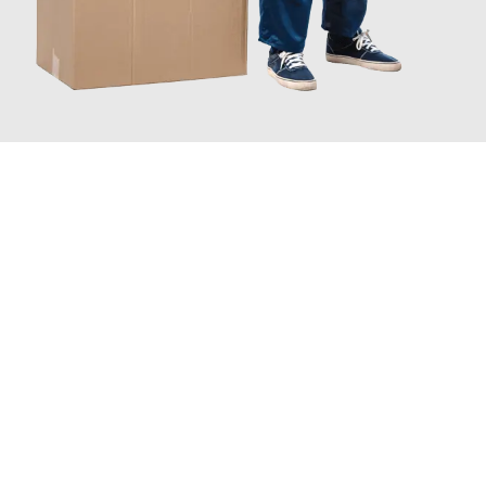
JETZT ANFRAGEN
Erleben Sie mit Umzugsmeister Maier Basel, wie
einfach und
stressfrei Ihr Umzug Basel Barcelona
sein kann. Unser
Expertenteam steht bereit, um Ihnen einen reibungslosen
Übergang in Ihr neues Zuhause zu garantieren.
Jetzt
unverbindliche Offerte
erhalten & 100