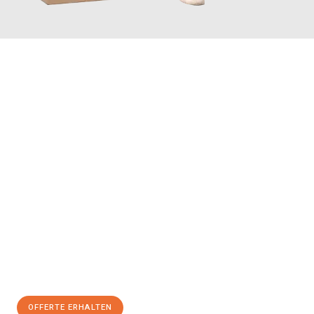
JETZT ANFRAGEN
Erleben Sie mit Umzugsmeister Maier Basel, wie
einfach und
stressfrei Ihr Umzug Basel Skopje
sein kann. Unser
Expertenteam steht bereit, um Ihnen einen reibungslosen
Übergang in Ihr neues Zuhause zu garantieren.
Jetzt
unverbindliche Offerte
erhalten & 100
CHF sparen:
OFFERTE ERHALTEN
+41615882667