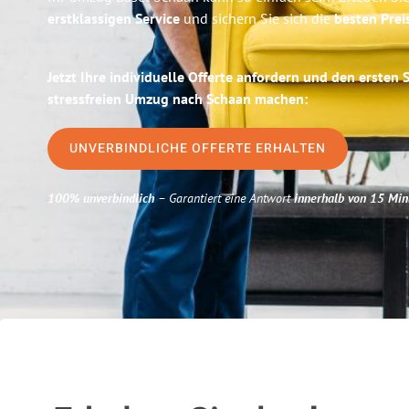
erstklassigen Service
und sichern Sie sich die
besten Prei
Jetzt Ihre individuelle Offerte anfordern und den ersten 
stressfreien Umzug nach Schaan machen:
UNVERBINDLICHE OFFERTE ERHALTEN
100% unverbindlich
– Garantiert eine Antwort
innerhalb von 15 Min