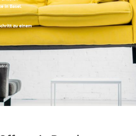
se in Basel
.
Schritt zu einem
uten
.