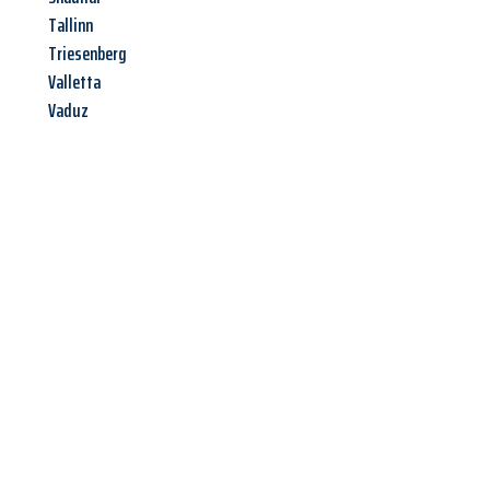
Tallinn
Triesenberg
Valletta
Vaduz
Jetzt anfragen &
Offerte mit
Best-Preis
erhalten!
Schicken Sie uns jetzt Ihre unverbindliche Anfrage und sichern
Sie sich Ihre
individuelle Umzugsofferte für Ihr Anliegen in
Basel
zum Best-Preis!
Nutzen Sie die Gelegenheit für einen
stressfreien Umzug
mit