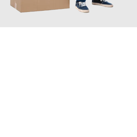
JETZT ANFRAGEN
Erleben Sie mit Umzugsmeister Maier Basel, wie
einfach und
stressfrei Ihr Umzug Basel Mauren
sein kann. Unser
Expertenteam steht bereit, um Ihnen einen reibungslosen
Übergang in Ihr neues Zuhause zu garantieren.
Jetzt
unverbindliche Offerte
erhalten & 100
CHF sparen: