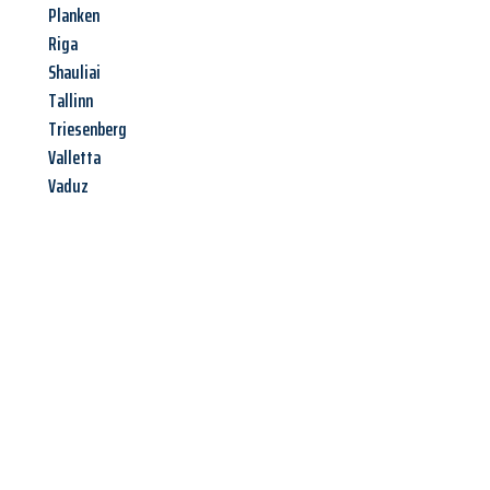
Planken
Riga
Shauliai
Tallinn
Triesenberg
Valletta
Vaduz
Jetzt anfragen &
Offerte mit
Best-Preis
erhalten!
Schicken Sie uns jetzt Ihre unverbindliche Anfrage und sichern
Sie sich Ihre
individuelle Umzugsofferte für Ihr Anliegen in