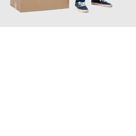
JETZT ANFRAGEN
Erleben Sie mit Umzugsmeister Maier Basel, wie
einfach und
stressfrei Ihr Umzug Basel Prijedor
sein kann. Unser
Expertenteam steht bereit, um Ihnen einen reibungslosen
Übergang in Ihr neues Zuhause zu garantieren.
Jetzt
unverbindliche Offerte
erhalten & 100
CHF sparen: