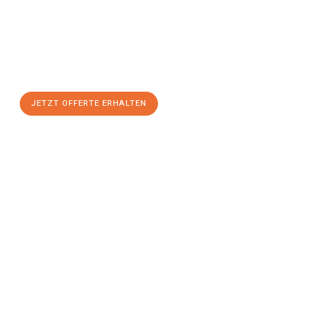
Basel
zum Best-Preis!
Nutzen Sie die Gelegenheit für einen
stressfreien Umzug
mit
maximalem Komfort:
JETZT OFFERTE ERHALTEN