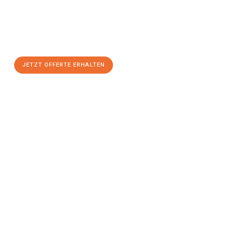
Nutzen Sie die Gelegenheit für einen
stressfreien Umzug
mit
maximalem Komfort:
JETZT OFFERTE ERHALTEN