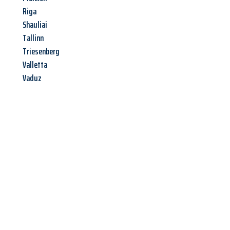
Riga
Shauliai
Tallinn
Triesenberg
Valletta
Vaduz
Jetzt anfragen &
Offerte mit
Best-Preis
erhalten!
Schicken Sie uns jetzt Ihre unverbindliche Anfrage und sichern
Sie sich Ihre
individuelle Umzugsofferte für Ihr Anliegen in
Basel
zum Best-Preis!