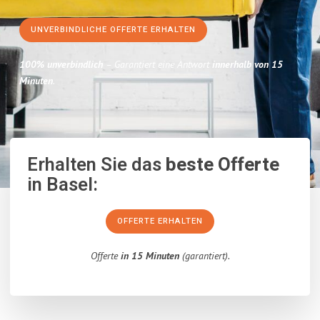
UNVERBINDLICHE OFFERTE ERHALTEN
100% unverbindlich
– Garantiert eine Antwort
innerhalb von 15
Minuten
.
Erhalten Sie das
beste Offerte
in Basel:
OFFERTE ERHALTEN
Offerte
in 15 Minuten
(garantiert).