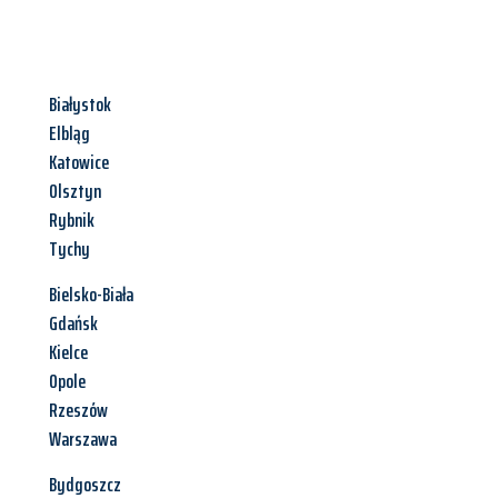
Białystok
Elbląg
Katowice
Olsztyn
Rybnik
Tychy
Bielsko-Biała
Gdańsk
Kielce
Opole
Rzeszów
Warszawa
Bydgoszcz