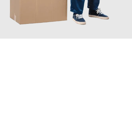
JETZT ANFRAGEN
Erleben Sie mit Umzugsmeister Maier Basel, wie
einfach und
stressfrei Ihr Umzug Basel Warszawa
sein kann. Unser
Expertenteam steht bereit, um Ihnen einen reibungslosen
Übergang in Ihr neues Zuhause zu garantieren.
Jetzt
unverbindliche Offerte
erhalten & 100