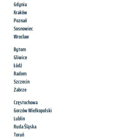
Gdynia
Kraków
Poznań
Sosnowiec
Wrocław
Bytom
Gliwice
Łódź
Radom
Szczecin
Zabrze
Częstochowa
Gorzów Wielkopolski
Lublin
Ruda Śląska
Toruń