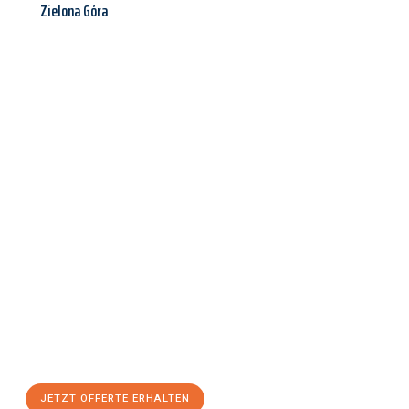
Zielona Góra
Jetzt anfragen &
Offerte mit
Best-Preis
erhalten!
Schicken Sie uns jetzt Ihre unverbindliche Anfrage und sichern
Sie sich Ihre
individuelle Umzugsofferte für Ihr Anliegen in
Basel
zum Best-Preis!
Nutzen Sie die Gelegenheit für einen
stressfreien Umzug
mit
maximalem Komfort:
JETZT OFFERTE ERHALTEN