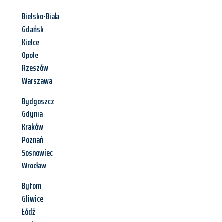
Bielsko-Biała
Gdańsk
Kielce
Opole
Rzeszów
Warszawa
Bydgoszcz
Gdynia
Kraków
Poznań
Sosnowiec
Wrocław
Bytom
Gliwice
Łódź