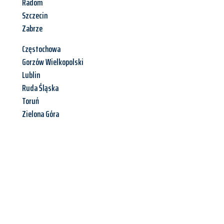
Radom
Szczecin
Zabrze
Częstochowa
Gorzów Wielkopolski
Lublin
Ruda Śląska
Toruń
Zielona Góra
Jetzt anfragen &
Offerte mit
Best-Preis
erhalten!