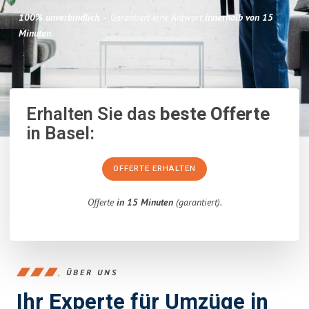
100% unverbindlich
– Garantiert eine Antwort
innerhalb von 15
Minuten
.
Erhalten Sie das
beste Offerte
in Basel:
OFFERTE ERHALTEN
Offerte
in 15 Minuten
(garantiert).
ÜBER UNS
Ihr Experte für Umzüge in