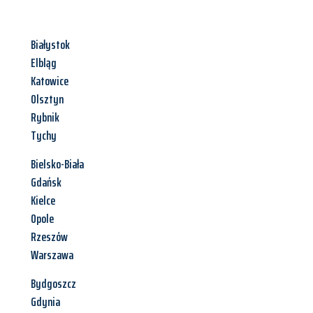
Białystok
Elbląg
Katowice
Olsztyn
Rybnik
Tychy
Bielsko-Biała
Gdańsk
Kielce
Opole
Rzeszów
Warszawa
Bydgoszcz
Gdynia