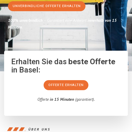
UNVERBINDLICHE OFFERTE ERHALTEN
100% unverbindlich
– Garantiert eine Antwort
innerhalb von 15
Minuten
.
Erhalten Sie das
beste Offerte
in Basel:
OFFERTE ERHALTEN
Offerte
in 15 Minuten
(garantiert).
ÜBER UNS