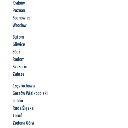
Kraków
Poznań
Sosnowiec
Wrocław
Bytom
Gliwice
Łódź
Radom
Szczecin
Zabrze
Częstochowa
Gorzów Wielkopolski
Lublin
Ruda Śląska
Toruń
Zielona Góra