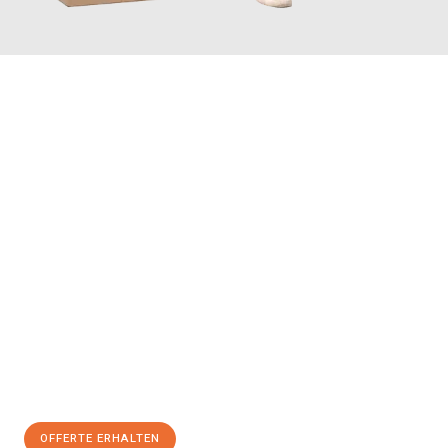
JETZT ANFRAGEN
Erleben Sie mit Umzugsmeister Maier Basel, wie
einfach und
stressfrei Ihr Umzug Basel Gdańsk
sein kann. Unser
Expertenteam steht bereit, um Ihnen einen reibungslosen
Übergang in Ihr neues Zuhause zu garantieren.
Jetzt
unverbindliche Offerte
erhalten & 100
CHF sparen:
OFFERTE ERHALTEN
+41615882667