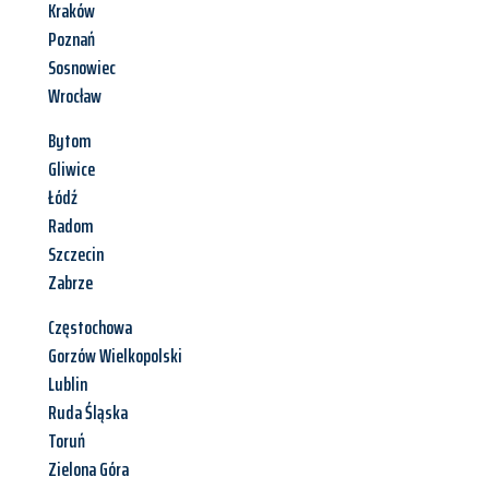
Kraków
Poznań
Sosnowiec
Wrocław
Bytom
Gliwice
Łódź
Radom
Szczecin
Zabrze
Częstochowa
Gorzów Wielkopolski
Lublin
Ruda Śląska
Toruń
Zielona Góra