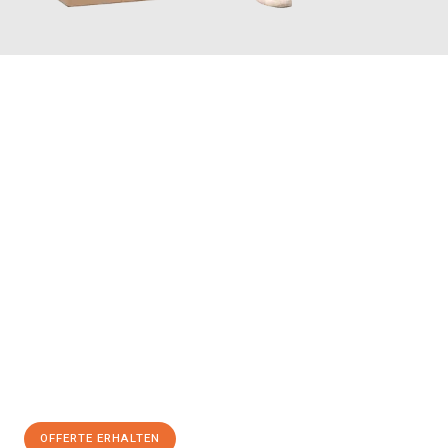
JETZT ANFRAGEN
Erleben Sie mit Umzugsmeister Maier Basel, wie
einfach und
stressfrei Ihr Umzug Basel Bytom
sein kann. Unser
Expertenteam steht bereit, um Ihnen einen reibungslosen
Übergang in Ihr neues Zuhause zu garantieren.
Jetzt
unverbindliche Offerte
erhalten & 100
CHF sparen:
OFFERTE ERHALTEN
+41615882667