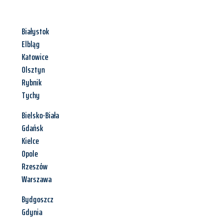
Białystok
Elbląg
Katowice
Olsztyn
Rybnik
Tychy
Bielsko-Biała
Gdańsk
Kielce
Opole
Rzeszów
Warszawa
Bydgoszcz
Gdynia