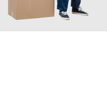
JETZT ANFRAGEN
Erleben Sie mit Umzugsmeister Maier Basel, wie
einfach und
stressfrei Ihr Umzug Basel Wolfsberg
sein kann. Unser
Expertenteam steht bereit, um Ihnen einen reibungslosen
Übergang in Ihr neues Zuhause zu garantieren.
Jetzt
unverbindliche Offerte
erhalten & 100