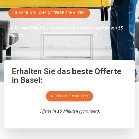
UNVERBINDLICHE OFFERTE ERHALTEN
100% unverbindlich
– Garantiert eine Antwort
innerhalb von 15
Minuten
.
Erhalten Sie das
beste Offerte
in Basel:
OFFERTE ERHALTEN
Offerte
in 15 Minuten
(garantiert).