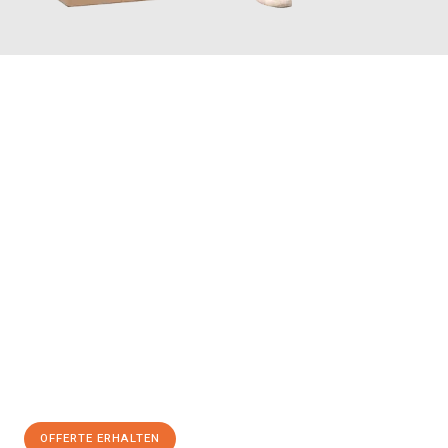
JETZT ANFRAGEN
Erleben Sie mit Umzugsmeister Maier Basel, wie
einfach und
stressfrei Ihr Umzug Basel Hallein
sein kann. Unser
Expertenteam steht bereit, um Ihnen einen reibungslosen
Übergang in Ihr neues Zuhause zu garantieren.
Jetzt
unverbindliche Offerte
erhalten & 100
CHF sparen:
OFFERTE ERHALTEN
+41615882667