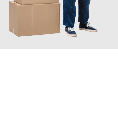
JETZT ANFRAGEN
Erleben Sie mit Umzugsmeister Maier Basel, wie
einfach und
stressfrei Ihr Umzug Basel Wiener Neustadt
sein kann. Unser
Expertenteam steht bereit, um Ihnen einen reibungslosen
Übergang in Ihr neues Zuhause zu garantieren.