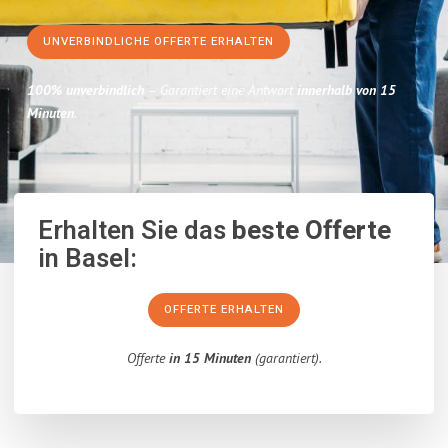
UNVERBINDLICHE OFFERTE ERHALTEN
100% unverbindlich
– Garantiert eine Antwort
innerhalb von 15
Minuten
.
Erhalten Sie das
beste Offerte
in Basel:
OFFERTE ERHALTEN
Offerte
in 15 Minuten
(garantiert).