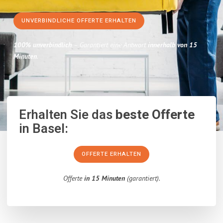
UNVERBINDLICHE OFFERTE ERHALTEN
100% unverbindlich
– Garantiert eine Antwort
innerhalb von 15
Minuten
.
Erhalten Sie das
beste Offerte
in Basel:
OFFERTE ERHALTEN
Offerte
in 15 Minuten
(garantiert).