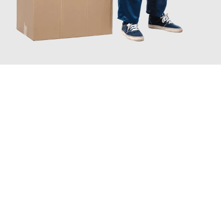
JETZT ANFRAGEN
Erleben Sie mit Umzugsmeister Maier Basel, wie
einfach und
stressfrei Ihr Umzug Basel Österreich
sein kann. Unser
Expertenteam steht bereit, um Ihnen einen reibungslosen
Übergang in Ihr neues Zuhause zu garantieren.
Jetzt
unverbindliche Offerte
erhalten & 100