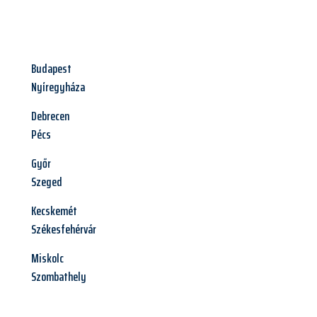
Budapest
Nyíregyháza
Debrecen
Pécs
Győr
Szeged
Kecskemét
Székesfehérvár
Miskolc
Szombathely