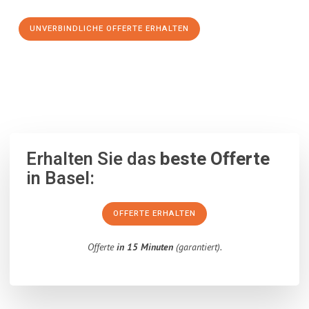
UNVERBINDLICHE OFFERTE ERHALTEN
100% unverbindlich
– Garantiert eine Antwort
innerhalb von 15
Minuten
.
Erhalten Sie das
beste Offerte
in Basel:
OFFERTE ERHALTEN
Offerte
in 15 Minuten
(garantiert).