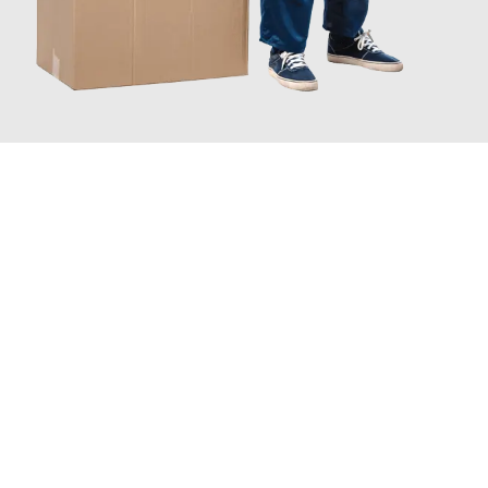
JETZT ANFRAGEN
Erleben Sie mit Umzugsmeister Maier Basel, wie
einfach und
stressfrei Ihr Umzug Basel Kecskemét
sein kann. Unser
Expertenteam steht bereit, um Ihnen einen reibungslosen
Übergang in Ihr neues Zuhause zu garantieren.
Jetzt
unverbindliche Offerte
erhalten & 100