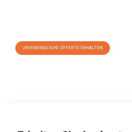
erstklassigen Service
und sichern Sie sich die
besten Prei
Jetzt Ihre individuelle Offerte anfordern und den erst
stressfreien Umzug nach Budapest machen:
UNVERBINDLICHE OFFERTE ERHALTEN
100% unverbindlich
– Garantiert eine Antwort
innerhalb von 15 Min