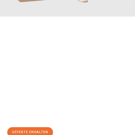
JETZT ANFRAGEN
Erleben Sie mit Umzugsmeister Maier Basel, wie
einfach und
stressfrei Ihr Umzug Basel Tarsus
sein kann. Unser
Expertenteam steht bereit, um Ihnen einen reibungslosen
Übergang in Ihr neues Zuhause zu garantieren.
Jetzt
unverbindliche Offerte
erhalten & 100
CHF sparen:
OFFERTE ERHALTEN
+41615882667