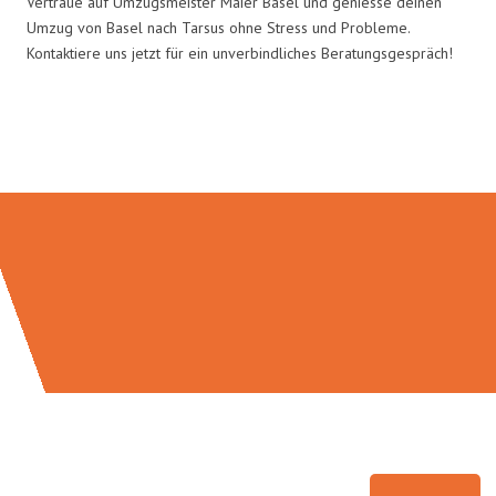
Vertraue auf Umzugsmeister Maier Basel und geniesse deinen
Umzug von Basel nach Tarsus ohne Stress und Probleme.
Kontaktiere uns jetzt für ein unverbindliches Beratungsgespräch!
Umzugsmeister Maier in Zahlen: