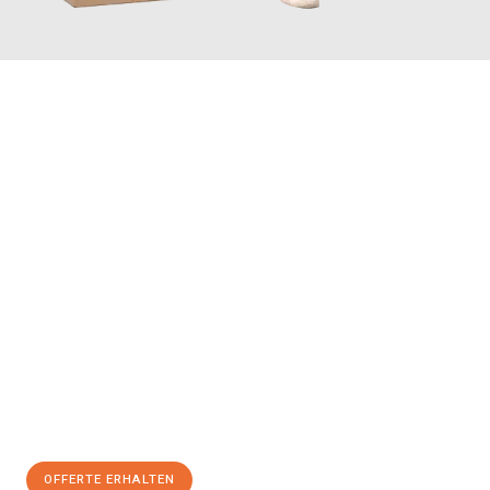
JETZT ANFRAGEN
Erleben Sie mit Umzugsmeister Maier Basel, wie
einfach und
stressfrei Ihr Umzug Basel Siverek
sein kann. Unser
Expertenteam steht bereit, um Ihnen einen reibungslosen
Übergang in Ihr neues Zuhause zu garantieren.
Jetzt
unverbindliche Offerte
erhalten & 100
CHF sparen:
OFFERTE ERHALTEN
+41615882667