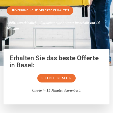
UNVERBINDLICHE OFFERTE ERHALTEN
100% unverbindlich
– Garantiert eine Antwort
innerhalb von 15
Minuten
.
Erhalten Sie das
beste Offerte
in Basel:
OFFERTE ERHALTEN
Offerte
in 15 Minuten
(garantiert).