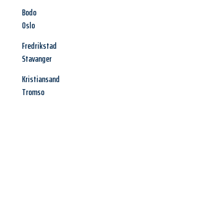
Bodo
Oslo
Fredrikstad
Stavanger
Kristiansand
Tromso
Jetzt anfragen &
Offerte mit
Best-Preis
erhalten!
Schicken Sie uns jetzt Ihre unverbindliche Anfrage und sichern