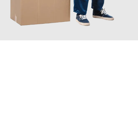
JETZT ANFRAGEN
Erleben Sie mit Umzugsmeister Maier Basel, wie
einfach und
stressfrei Ihr Umzug Basel Trondheim
sein kann. Unser
Expertenteam steht bereit, um Ihnen einen reibungslosen
Übergang in Ihr neues Zuhause zu garantieren.
Jetzt
unverbindliche Offerte
erhalten & 100