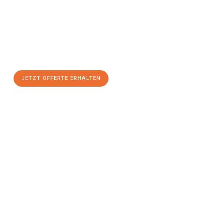
Sie sich Ihre
individuelle Umzugsofferte für Ihr Anliegen in
Basel
zum Best-Preis!
Nutzen Sie die Gelegenheit für einen
stressfreien Umzug
mit
maximalem Komfort:
JETZT OFFERTE ERHALTEN