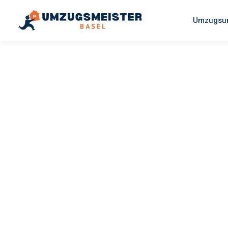
Umzugsun
UMZUGSMEISTER MAIER
Umzug Bas
Alesund
Ihr Umzug Basel Alesund kann so einfach sein! Erleben Sie