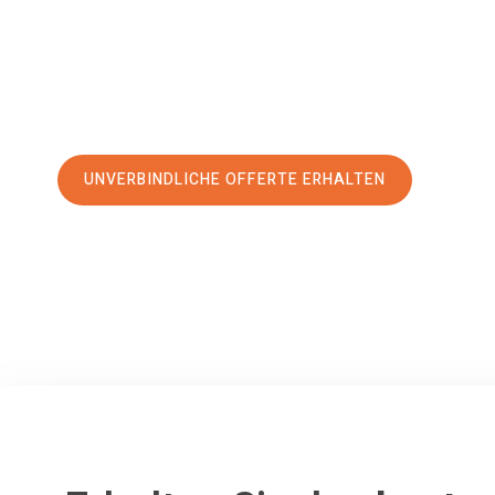
Service
und sichern Sie sich die
besten Preise in Basel
.
Jetzt Ihre individuelle Offerte anfordern und den erst
stressfreien Umzug nach Alesund machen:
UNVERBINDLICHE OFFERTE ERHALTEN
100% unverbindlich
– Garantiert eine Antwort
innerhalb von 15 Min