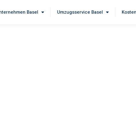
ternehmen Basel
Umzugsservice Basel
Kosten
el
 unseren
erstklassigen