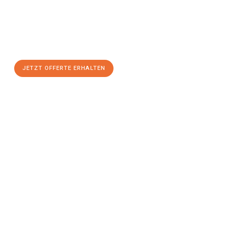
Basel
zum Best-Preis!
Nutzen Sie die Gelegenheit für einen
stressfreien Umzug
mit
maximalem Komfort:
JETZT OFFERTE ERHALTEN