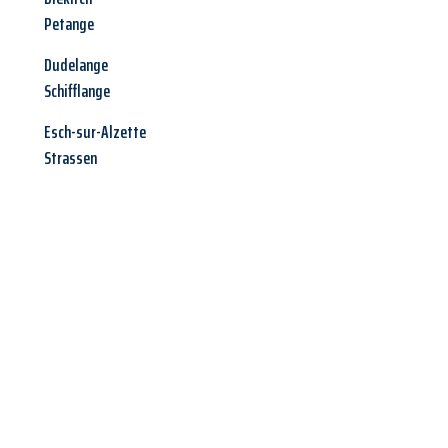
Petange
Dudelange
Schifflange
Esch-sur-Alzette
Strassen
Jetzt anfragen &
Offerte mit
Best-Preis
erhalten!
Schicken Sie uns jetzt Ihre unverbindliche Anfrage und sichern
Sie sich Ihre
individuelle Umzugsofferte für Ihr Anliegen in