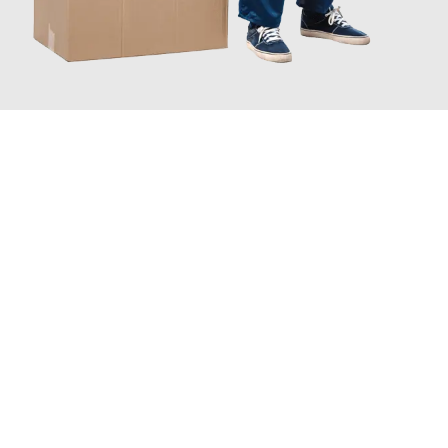
JETZT ANFRAGEN
Erleben Sie mit Umzugsmeister Maier Basel, wie
einfach und
stressfrei Ihr Umzug Basel Strassen
sein kann. Unser
Expertenteam steht bereit, um Ihnen einen reibungslosen
Übergang in Ihr neues Zuhause zu garantieren.
Jetzt
unverbindliche Offerte
erhalten & 100
CHF sparen: