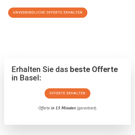
UNVERBINDLICHE OFFERTE ERHALTEN
100% unverbindlich
– Garantiert eine Antwort
innerhalb von 15
Minuten
.
Erhalten Sie das
beste Offerte
in Basel:
OFFERTE ERHALTEN
Offerte
in 15 Minuten
(garantiert).