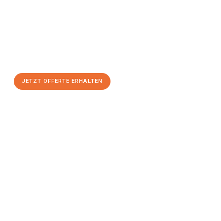
Sie sich Ihre
individuelle Umzugsofferte für Ihr Anliegen in
Basel
zum Best-Preis!
Nutzen Sie die Gelegenheit für einen
stressfreien Umzug
mit
maximalem Komfort:
JETZT OFFERTE ERHALTEN