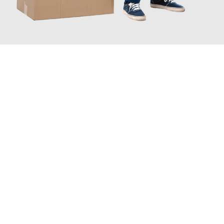
JETZT ANFRAGEN
Erleben Sie mit Umzugsmeister Maier Basel, wie
einfach und
stressfrei Ihr Umzug Basel Petange
sein kann. Unser
Expertenteam steht bereit, um Ihnen einen reibungslosen
Übergang in Ihr neues Zuhause zu garantieren.
Jetzt
unverbindliche Offerte
erhalten & 100
CHF sparen: