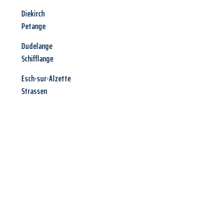
Diekirch
Petange
Dudelange
Schifflange
Esch-sur-Alzette
Strassen
Jetzt anfragen &
Offerte mit
Best-Preis
erhalten!
Schicken Sie uns jetzt Ihre unverbindliche Anfrage und sichern