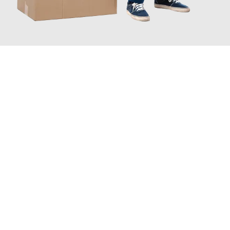
JETZT ANFRAGEN
Erleben Sie mit Umzugsmeister Maier Basel, wie
einfach und
stressfrei Ihr Umzug Basel Venedig
sein kann. Unser
Expertenteam steht bereit, um Ihnen einen reibungslosen
Übergang in Ihr neues Zuhause zu garantieren.
Jetzt
unverbindliche Offerte
erhalten & 100
CHF sparen: