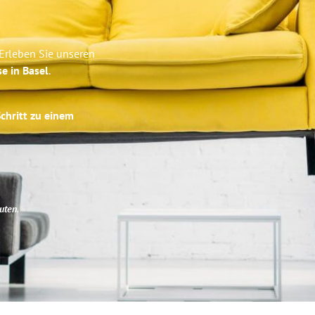
 Erleben Sie unseren
se in Basel
.
Schritt zu einem
uten
.