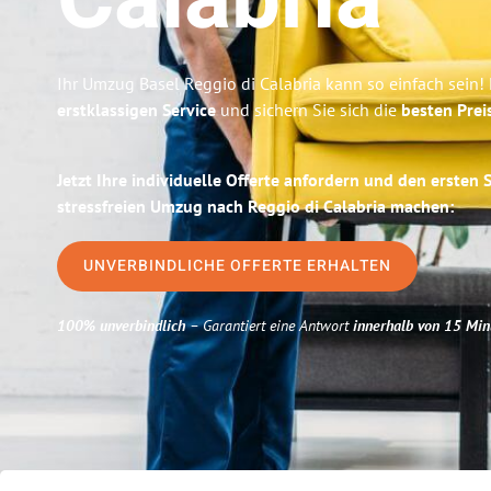
Calabria
Ihr Umzug Basel Reggio di Calabria kann so einfach sein!
erstklassigen Service
und sichern Sie sich die
besten Prei
Jetzt Ihre individuelle Offerte anfordern und den ersten 
stressfreien Umzug nach Reggio di Calabria machen:
UNVERBINDLICHE OFFERTE ERHALTEN
100% unverbindlich
– Garantiert eine Antwort
innerhalb von 15 Min