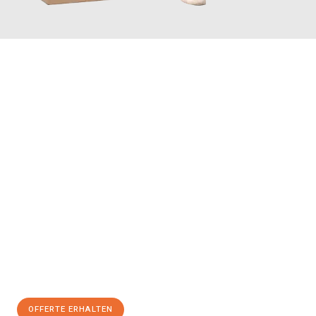
JETZT ANFRAGEN
Erleben Sie mit Umzugsmeister Maier Basel, wie
einfach und
stressfrei Ihr Umzug Basel Patras
sein kann. Unser
Expertenteam steht bereit, um Ihnen einen reibungslosen
Übergang in Ihr neues Zuhause zu garantieren.
Jetzt
unverbindliche Offerte
erhalten & 100
CHF sparen:
OFFERTE ERHALTEN
+41615882667