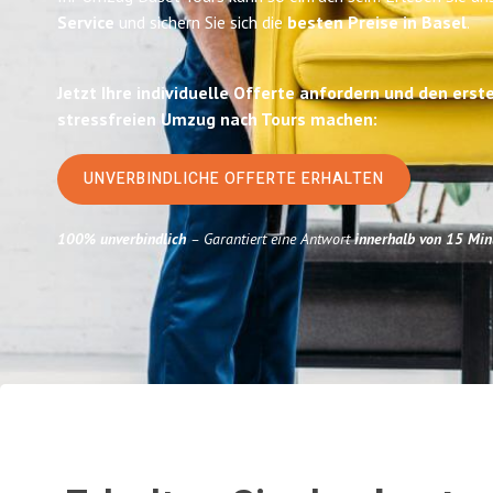
Service
und sichern Sie sich die
besten Preise in Basel
.
Jetzt Ihre individuelle Offerte anfordern und den erst
stressfreien Umzug nach Tours machen:
UNVERBINDLICHE OFFERTE ERHALTEN
100% unverbindlich
– Garantiert eine Antwort
innerhalb von 15 Min