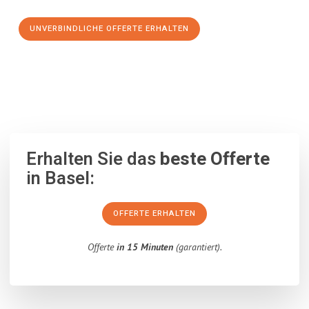
UNVERBINDLICHE OFFERTE ERHALTEN
100% unverbindlich
– Garantiert eine Antwort
innerhalb von 15
Minuten
.
Erhalten Sie das
beste Offerte
in Basel:
OFFERTE ERHALTEN
Offerte
in 15 Minuten
(garantiert).