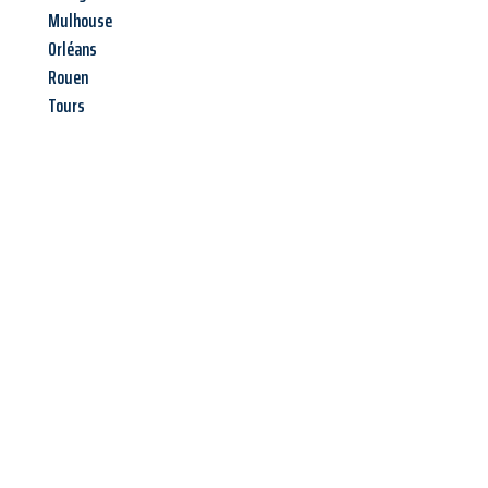
Mulhouse
Orléans
Rouen
Tours
Jetzt anfragen &
Offerte mit
Best-Preis
erhalten!
Schicken Sie uns jetzt Ihre unverbindliche Anfrage und sichern
Sie sich Ihre
individuelle Umzugsofferte für Ihr Anliegen in
Basel
zum Best-Preis!
Nutzen Sie die Gelegenheit für einen
stressfreien Umzug
mit