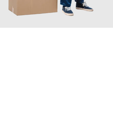
JETZT ANFRAGEN
Erleben Sie mit Umzugsmeister Maier Basel, wie
einfach und
stressfrei Ihr Umzug Basel Le Havre
sein kann. Unser
Expertenteam steht bereit, um Ihnen einen reibungslosen
Übergang in Ihr neues Zuhause zu garantieren.
Jetzt
unverbindliche Offerte
erhalten & 100
CHF sparen: