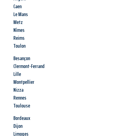
Caen
Le Mans
Metz
Nîmes
Reims
Toulon
Besançon
Clermont-Ferrand
Lille
Montpellier
Nizza
Rennes
Toulouse
Bordeaux
Dijon
Limoges