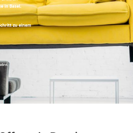
se in Basel
.
Schritt zu einem
uten
.