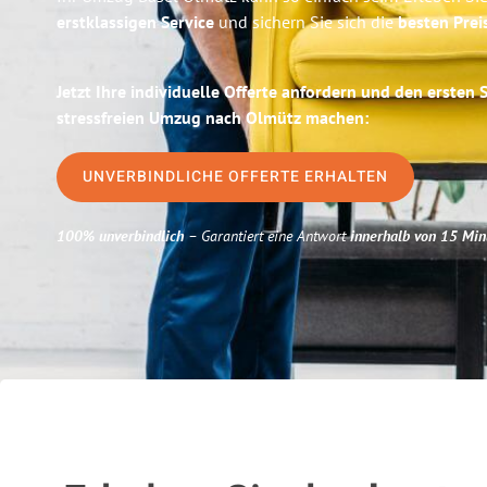
erstklassigen Service
und sichern Sie sich die
besten Prei
Jetzt Ihre individuelle Offerte anfordern und den ersten 
stressfreien Umzug nach Olmütz machen:
UNVERBINDLICHE OFFERTE ERHALTEN
100% unverbindlich
– Garantiert eine Antwort
innerhalb von 15 Min