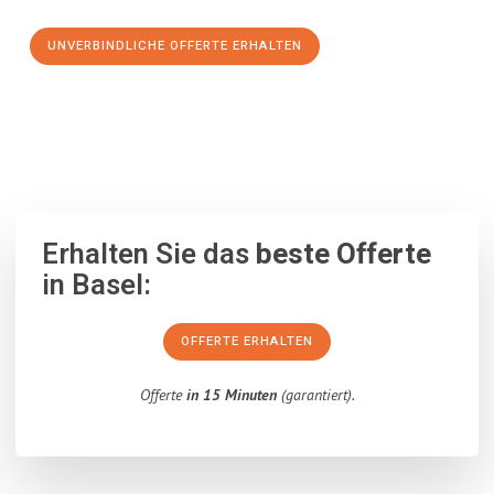
UNVERBINDLICHE OFFERTE ERHALTEN
100% unverbindlich
– Garantiert eine Antwort
innerhalb von 15
Minuten
.
Erhalten Sie das
beste Offerte
in Basel:
OFFERTE ERHALTEN
Offerte
in 15 Minuten
(garantiert).