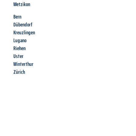
Wetzikon
Bern
Dübendorf
Kreuzlingen
Lugano
Riehen
Uster
Winterthur
Zürich
Jetzt anfragen &
Offerte mit
Best-Preis
erhalten!