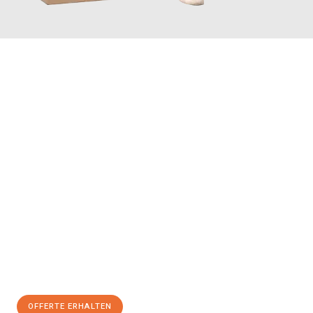
JETZT ANFRAGEN
Erleben Sie mit Umzugsmeister Maier Basel, wie
einfach und
stressfrei Ihr Umzug Basel Pitesti
sein kann. Unser
Expertenteam steht bereit, um Ihnen einen reibungslosen
Übergang in Ihr neues Zuhause zu garantieren.
Jetzt
unverbindliche Offerte
erhalten & 100
CHF sparen:
OFFERTE ERHALTEN
+41615882667