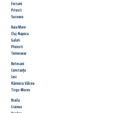
Focsani
Pitesti
Suceava
Baia Mare
Cluj-Napoca
Galati
Ploiesti
Temeswar
Botosani
Constanța
Iasi
Râmnicu Vâlcea
Tirgu-Mures
Braila
Craiova