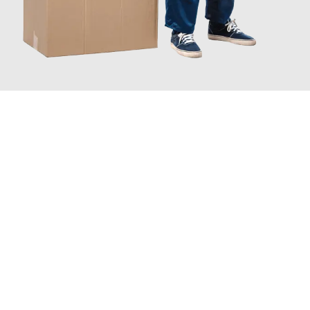
JETZT ANFRAGEN
Erleben Sie mit Umzugsmeister Maier Basel, wie
einfach und
stressfrei Ihr Umzug Basel Apeldoorn
sein kann. Unser
Expertenteam steht bereit, um Ihnen einen reibungslosen
Übergang in Ihr neues Zuhause zu garantieren.
Jetzt
unverbindliche Offerte
erhalten & 100