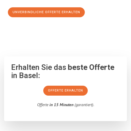
UNVERBINDLICHE OFFERTE ERHALTEN
100% unverbindlich
– Garantiert eine Antwort
innerhalb von 15
Minuten
.
Erhalten Sie das
beste Offerte
in Basel:
OFFERTE ERHALTEN
Offerte
in 15 Minuten
(garantiert).