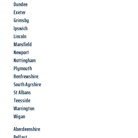
Dundee
Exeter
Grimsby
Ipswich
Lincoln
Mansfield
Newport
Nottingham
Plymouth
Renfrewshire
South Ayrshire
St Albans
Teesside
Warrington
Wigan
Aberdeenshire
Belfast