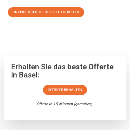
UNVERBINDLICHE OFFERTE ERHALTEN
100% unverbindlich
– Garantiert eine Antwort
innerhalb von 15
Minuten
.
Erhalten Sie das
beste Offerte
in Basel:
OFFERTE ERHALTEN
Offerte
in 15 Minuten
(garantiert).