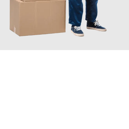
JETZT ANFRAGEN
Erleben Sie mit Umzugsmeister Maier Basel, wie
einfach und
stressfrei Ihr Umzug Basel Huddersfield
sein kann. Unser
Expertenteam steht bereit, um Ihnen einen reibungslosen
Übergang in Ihr neues Zuhause zu garantieren.