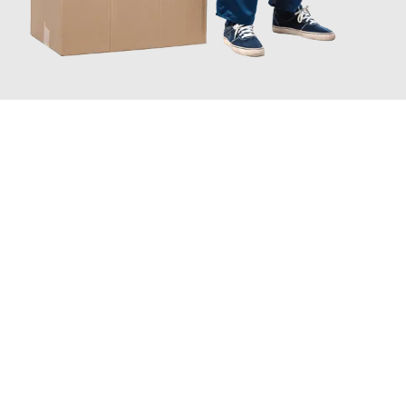
JETZT ANFRAGEN
Erleben Sie mit Umzugsmeister Maier Basel, wie
einfach und
stressfrei Ihr Umzug Basel Helsingor
sein kann. Unser
Expertenteam steht bereit, um Ihnen einen reibungslosen
Übergang in Ihr neues Zuhause zu garantieren.
Jetzt
unverbindliche Offerte
erhalten & 100
CHF sparen: