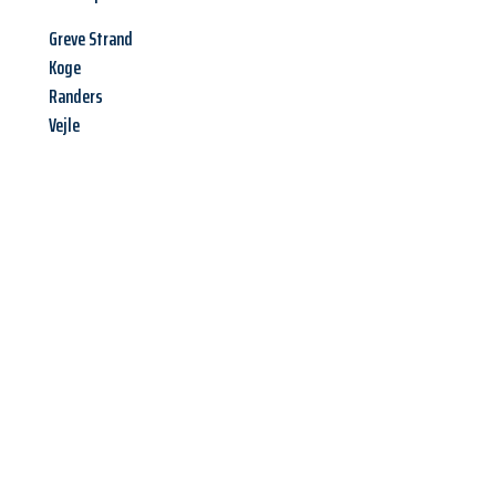
Greve Strand
Koge
Randers
Vejle
Jetzt anfragen &
Offerte mit
Best-Preis
erhalten!
Schicken Sie uns jetzt Ihre unverbindliche Anfrage und sichern
Sie sich Ihre
individuelle Umzugsofferte für Ihr Anliegen in
Basel
zum Best-Preis!
Nutzen Sie die Gelegenheit für einen
stressfreien Umzug
mit