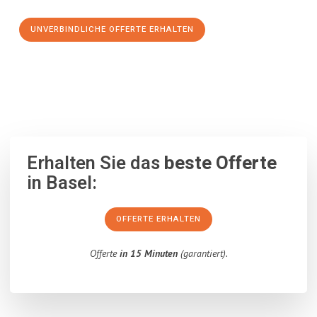
UNVERBINDLICHE OFFERTE ERHALTEN
100% unverbindlich
– Garantiert eine Antwort
innerhalb von 15
Minuten
.
Erhalten Sie das
beste Offerte
in Basel:
OFFERTE ERHALTEN
Offerte
in 15 Minuten
(garantiert).