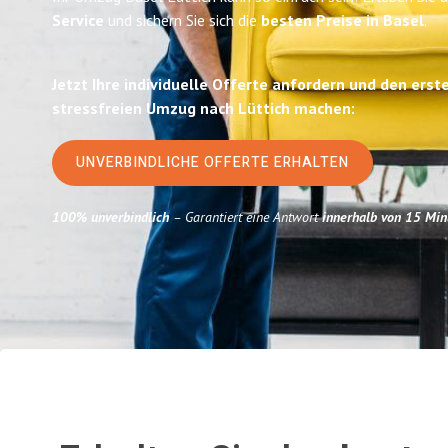
Service
und sichern Sie sich die
besten Preise in Basel
.
Jetzt Ihre individuelle Offerte anfordern und den erst
stressfreien Umzug nach Lüttich machen:
UNVERBINDLICHE OFFERTE ERHALTEN
100% unverbindlich
– Garantiert eine Antwort
innerhalb von 15 Min